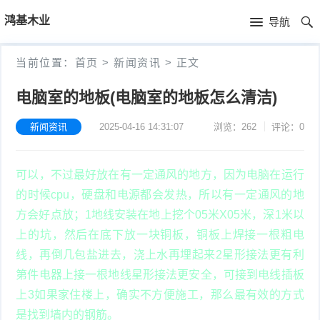
首
鸿基木业
导航
页
首
当前位置：
首页
>
新闻资讯
>
正文
页
产
电脑室的地板(电脑室的地板怎么清洁)
品
新
新闻资讯
2025-04-16 14:31:07
浏览：262
评论：0
中
闻
可以，不过最好放在有一定通风的地方，因为电脑在运行
心
资
的时候cpu，硬盘和电源都会发热，所以有一定通风的地
讯
方会好点放；1地线安装在地上挖个05米X05米，深1米以
上的坑，然后在底下放一块铜板，铜板上焊接一根粗电
线，再倒几包盐进去，浇上水再埋起来2星形接法更有利
第件电器上接一根地线星形接法更安全，可接到电线插板
上3如果家住楼上，确实不方便施工，那么最有效的方式
是找到墙内的钢筋。