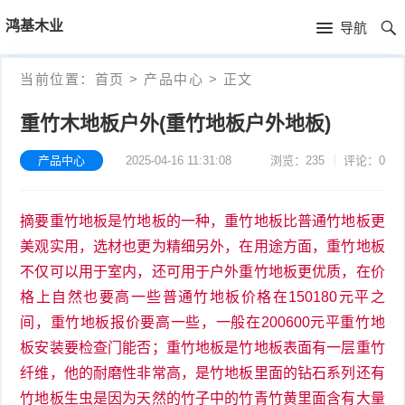
首
鸿基木业
导航
页
首
当前位置：
首页
>
产品中心
>
正文
页
产
重竹木地板户外(重竹地板户外地板)
品
新
产品中心
2025-04-16 11:31:08
浏览：235
评论：0
中
闻
摘要重竹地板是竹地板的一种，重竹地板比普通竹地板更
心
资
美观实用，选材也更为精细另外，在用途方面，重竹地板
讯
不仅可以用于室内，还可用于户外重竹地板更优质，在价
格上自然也要高一些普通竹地板价格在150180元平之
间，重竹地板报价要高一些，一般在200600元平重竹地
板安装要检查门能否；重竹地板是竹地板表面有一层重竹
纤维，他的耐磨性非常高，是竹地板里面的钻石系列还有
竹地板生虫是因为天然的竹子中的竹青竹黄里面含有大量