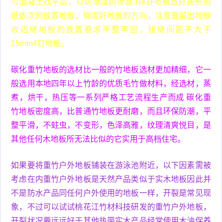
与混凝土找平层，以防潮湿防渗漏3排好地板放好按照图
纸依次的放置地板，确定好地板的方向，注意要留出地板
收边缝地板的放置要求平整牢固，接缝间距不大于
15mm4钉地板。
碳化重竹地板的选材比一般的竹地板选材更加精细，它一
般选用本地四年以上竹龄的优质毛竹做材料，经选材，蒸
煮，烘干，热压等一系列严格工艺流程生产而成 碳化重
竹地板密度高，比普通竹地板更耐磨，而且环保防潮，平
整平滑，不蛀虫，不变形，色泽高雅，纹理清爽悦目，是
其他任何木地板所无法比似的它实用于高档住宅。
如果要将重竹户外地板铺装在游泳池附近，以下因素需被
考虑在内重竹户外地板是天然产品类似于实木地板因此并
不是防水产品同任何户外使用的地板一样，开裂是常见现
象，不过可以试试桃花江竹材科技研发的重竹户外地板，
开裂状况要远远好于其他热带实木产品经常使用木油保养