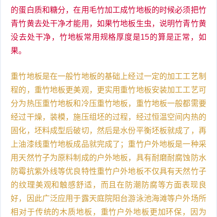
的蛋白质和糖分，在用毛竹加工成竹地板的时候必须把竹
青竹黄去处干净才能用，如果竹地板生虫，说明竹青竹黄
没去处干净，竹地板常用规格厚度是15的算是正常，如
果。
重竹地板是在一般竹地板的基础上经过一定的加工工艺制
程的，重竹地板更美观，更实用重竹地板安装加工工艺可
分为热压重竹地板和冷压重竹地板，重竹地板一般都需要
经过干燥，装模，施压组坯的过程，经过恒温空间内热的
固化，坯料成型后破切，然后是水份平衡坯板就成了，再
上油漆线重竹地板成品就完成了；重竹户外地板是一种采
用天然竹子为原料制成的户外地板，具有耐磨耐腐蚀防水
防霉抗紫外线等优良特性重竹户外地板不仅具有天然竹子
的纹理美观和触感舒适，而且在防潮防腐等方面表现良
好，因此广泛应用于露天庭院阳台游泳池海滩等户外场所
相对于传统的木质地板，重竹户外地板更加环保，因为