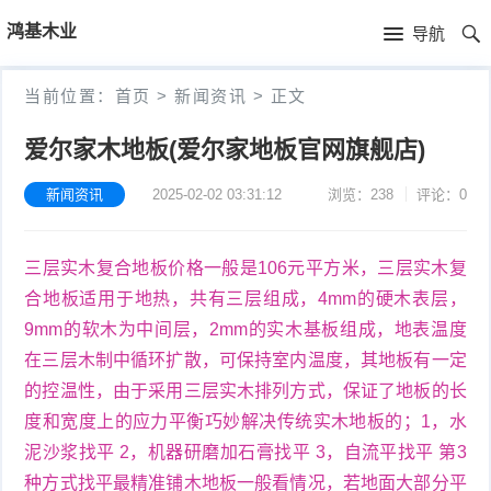
首
鸿基木业
导航
页
首
当前位置：
首页
>
新闻资讯
>
正文
页
产
爱尔家木地板(爱尔家地板官网旗舰店)
品
新
新闻资讯
2025-02-02 03:31:12
浏览：238
评论：0
中
闻
三层实木复合地板价格一般是106元平方米，三层实木复
心
资
合地板适用于地热，共有三层组成，4mm的硬木表层，
讯
9mm的软木为中间层，2mm的实木基板组成，地表温度
在三层木制中循环扩散，可保持室内温度，其地板有一定
的控温性，由于采用三层实木排列方式，保证了地板的长
度和宽度上的应力平衡巧妙解决传统实木地板的；1，水
泥沙浆找平 2，机器研磨加石膏找平 3，自流平找平 第3
种方式找平最精准铺木地板一般看情况，若地面大部分平