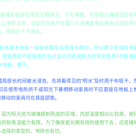
育器械安装部位等应定期清洁，不可堵塞，可用吸尘器或空压机
灰尘堆积过多，该部们容易产生霉烂生虫堵塞等后果每日定时用
洁，使用拧干不滴水。
受潮 体育木地板一般来说都是采用纯木质的，所以要注意保持地
，很容易损坏起鼓变形会对运动员造成很大的安全隐患2不能直
木地板，都不。
或局部长时间被水浸泡，先将看得见的“明水”及时用干布吸干，
切忌使用电热烘干或阳光下暴晒移动家具时不应直接在地板上
常移动的家具可在其底部垫。
，因为阳光房为玻璃搭制而成的区域，内部温度相对比较高，瓷
板的耐高温能力有限，为了确保能长期有效的使用下去，还是铺
多选择的类型的，地砖也有仿。