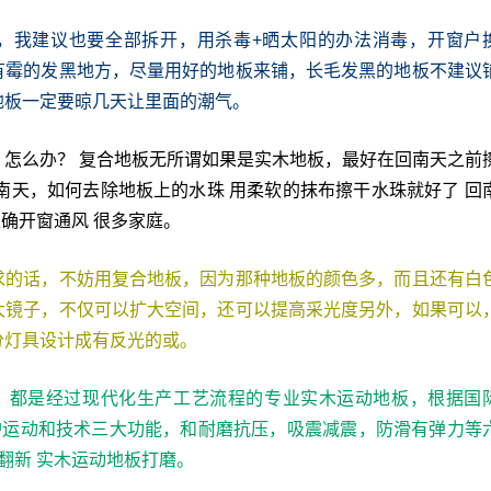
，我建议也要全部拆开，用杀毒+晒太阳的办法消毒，开窗户
有霉的发黑地方，尽量用好的地板来铺，长毛发黑的地板不建议
地板一定要晾几天让里面的潮气。
，怎么办？ 复合地板无所谓如果是实木地板，最好在回南天之前
南天，如何去除地板上的水珠 用柔软的抹布擦干水珠就好了 回
正确开窗通风 很多家庭。
求的话，不妨用复合地板，因为那种地板的颜色多，而且还有白
大镜子，不仅可以扩大空间，还可以提高采光度另外，如果可以
分灯具设计成有反光的或。
板，都是经过现代化生产工艺流程的专业实木运动地板，根据国
保护运动和技术三大功能，和耐磨抗压，吸震减震，防滑有弹力等
翻新 实木运动地板打磨。