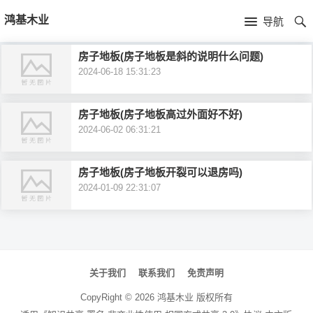
首
鸿基木业
导航
页
首
房子地板(房子地板是斜的说明什么问题)
2024-06-18 15:31:23
页
产
品
新
房子地板(房子地板高过外面好不好)
2024-06-02 06:31:21
中
闻
房子地板(房子地板开裂可以退房吗)
心
资
2024-01-09 22:31:07
讯
文
章
关于我们
联系我们
免责声明
导
CopyRight ©
2026
鸿基木业
版权所有
航